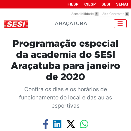
Observação:
FIESP
CIESP
SESI
SENAI
este
Acessibilidade
5
Alto Contraste
6
site
ARAÇATUBA
inclui
um
sistema
Programação especial
de
acessibilidade.
da academia do SESI
Araçatuba para janeiro
de 2020
Confira os dias e os horários de
funcionamento do local e das aulas
esportivas