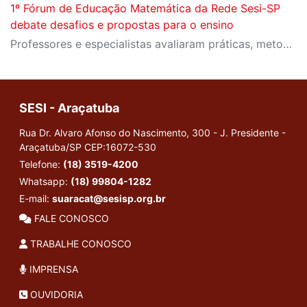
1º Fórum de Educação Matemática da Rede Sesi-SP
debate desafios e propostas para o ensino
Professores e especialistas avaliaram práticas, metodologias e pesquisas atuais no ensino e aprendizagem da disciplina
SESI - Araçatuba
Rua Dr. Alvaro Afonso do Nascimento, 300 - J. Presidente -
Araçatuba/SP
CEP:16072-530
Telefone:
(18) 3519-4200
Whatsapp:
(18) 99804-1282
E-mail:
suaracat@sesisp.org.br
FALE CONOSCO
TRABALHE CONOSCO
IMPRENSA
OUVIDORIA