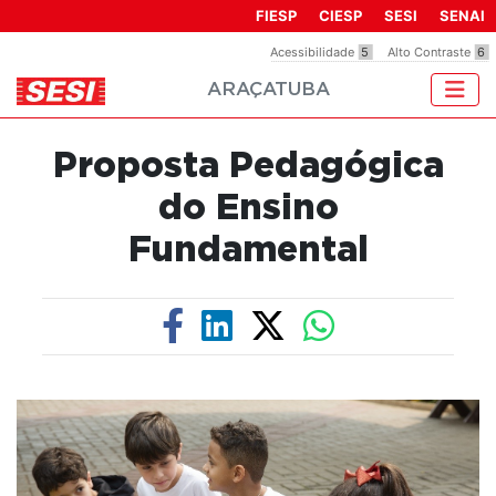
Observação:
FIESP
CIESP
SESI
SENAI
este
Acessibilidade
5
Alto Contraste
6
site
ARAÇATUBA
inclui
um
sistema
Proposta Pedagógica
de
acessibilidade.
do Ensino
Fundamental