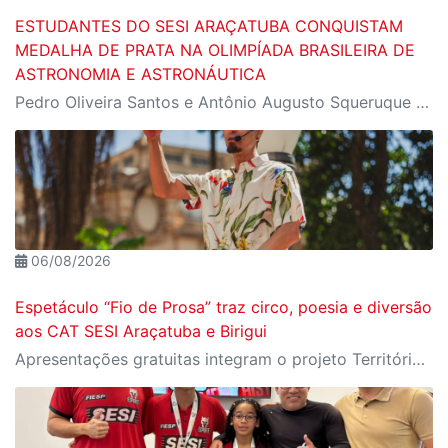
ESTUDANTES DO SESI ARAÇATUBA CONQUISTAM
MEDALHA DE PRATA NA OLIMPÍADA BRASILEIRA DE
ASTRONOMIA E ASTRONÁUTICA
Pedro Oliveira Santos e Antônio Augusto Squeruque Blanco destacaram-se entre mais de 1,6 milhão de participantes da OBA 2026, reforçando o compromisso da instituição com uma educação de excelência, que desenvolve competências essenciais para o futuro da indústria e da sociedade.
06/08/2026
Espetáculo “Fio de Prosa” traz circo, poesia e diversão
aos CAT SESI Araçatuba e Birigui
Apresentações gratuitas integram o projeto Território SESI-SP de Arte e Cultura e convidam o público para uma experiência de equilíbrio, humor e encantamento com a De Lucca Circus