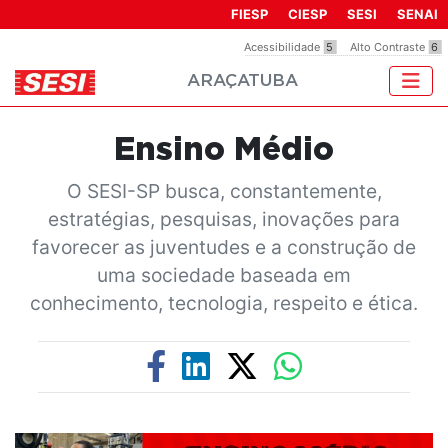
Observação:
FIESP
CIESP
SESI
SENAI
este
Acessibilidade
5
Alto Contraste
6
site
ARAÇATUBA
inclui
um
sistema
Ensino Médio
de
acessibilidade.
O SESI-SP busca, constantemente,
estratégias, pesquisas, inovações para
favorecer as juventudes e a construção de
uma sociedade baseada em
conhecimento, tecnologia, respeito e ética.