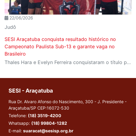
22/06/2026
Judô
SESI Araçatuba conquista resultado histórico no
Campeonato Paulista Sub-13 e garante vaga no
Brasileiro
Thales Hara e Evelyn Ferreira conquistaram o título paulista e representarão Araçatuba e o Estado de São Paulo no Campeonato Brasileiro Sub-13, em Macapá.
SESI - Araçatuba
Rua Dr. Alvaro Afonso do Nascimento, 300 - J. Presidente -
Araçatuba/SP
CEP:16072-530
Telefone:
(18) 3519-4200
Whatsapp:
(18) 99804-1282
E-mail:
suaracat@sesisp.org.br