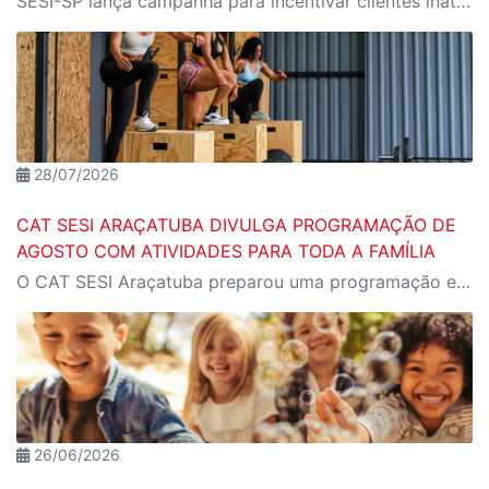
SESI-SP lança campanha para incentivar clientes inativos a retomarem a prática de atividades físicas, esporte e lazer com benefícios exclusivos
28/07/2026
CAT SESI ARAÇATUBA DIVULGA PROGRAMAÇÃO DE
AGOSTO COM ATIVIDADES PARA TODA A FAMÍLIA
O CAT SESI Araçatuba preparou uma programação especial para o mês de agosto, reunindo atividades esportivas, culturais e recreativas para crianças, jovens e adultos.
26/06/2026