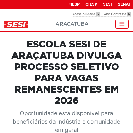
Observação:
FIESP
CIESP
SESI
SENAI
este
Acessibilidade
5
Alto Contraste
6
site
ARAÇATUBA
inclui
um
sistema
ESCOLA SESI DE
de
acessibilidade.
ARAÇATUBA DIVULGA
PROCESSO SELETIVO
PARA VAGAS
REMANESCENTES EM
2026
Oportunidade está disponível para
beneficiários da indústria e comunidade
em geral