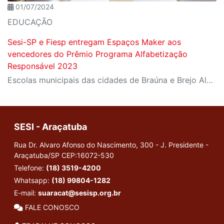
01/07/2024
EDUCAÇÃO
Sesi-SP e Fiesp entregam Espaços Maker aos
vencedores do Prêmio Programa Alfabetização
Responsável 2023
Escolas municipais das cidades de Braúna e Brejo Alegre receberam um laboratório de fabricação digital equipado com tecnologia avançada para práticas pedagógicas
SESI - Araçatuba
Rua Dr. Alvaro Afonso do Nascimento, 300 - J. Presidente -
Araçatuba/SP
CEP:16072-530
Telefone:
(18) 3519-4200
Whatsapp:
(18) 99804-1282
E-mail:
suaracat@sesisp.org.br
FALE CONOSCO