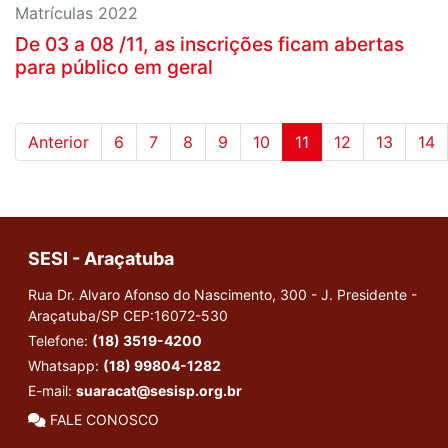
Matrículas 2022
De 03 a 08 /11, as inscrições ficam abertas
para público em geral
Anterior
6
7
8
9
10
11
12
13
14
SESI - Araçatuba
Rua Dr. Alvaro Afonso do Nascimento, 300 - J. Presidente -
Araçatuba/SP
CEP:16072-530
Telefone:
(18) 3519-4200
Whatsapp:
(18) 99804-1282
E-mail:
suaracat@sesisp.org.br
FALE CONOSCO