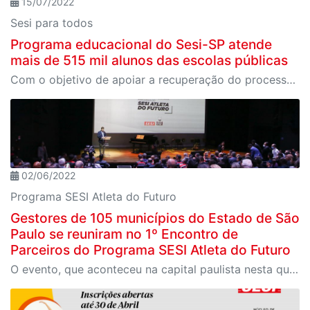
15/07/2022
Sesi para todos
Programa educacional do Sesi-SP atende
mais de 515 mil alunos das escolas públicas
Com o objetivo de apoiar a recuperação do processo de alfabetização e a ampliação de proficiência em Língua Portuguesa e Matemática, foram fechadas 479 parcerias com os municípios, para início de atuação já no próximo mês.
02/06/2022
Programa SESI Atleta do Futuro
Gestores de 105 municípios do Estado de São
Paulo se reuniram no 1º Encontro de
Parceiros do Programa SESI Atleta do Futuro
O evento, que aconteceu na capital paulista nesta quarta-feira, marcou a comemoração de 30 anos do projeto