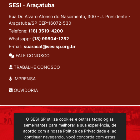
SESI - Araçatuba
Rua Dr. Alvaro Afonso do Nascimento, 300 - J. Presidente -
Araçatuba/SP
CEP:16072-530
Telefone:
(18) 3519-4200
Whatsapp:
(18) 99804-1282
E-mail:
suaracat@sesisp.org.br
FALE CONOSCO
TRABALHE CONOSCO
IMPRENSA
OUVIDORIA
INSTITUCIONAL
O SESI-SP utiliza cookies e outras tecnologias
TRANSMISSÃO ON-LINE
semelhantes para melhorar a sua experiência, de
EDITORA SESI-SP
acordo com a nossa
Política de Privacidade
e, ao
CONSULTA AO ACERVO
continuar navegando, você concorda com estas