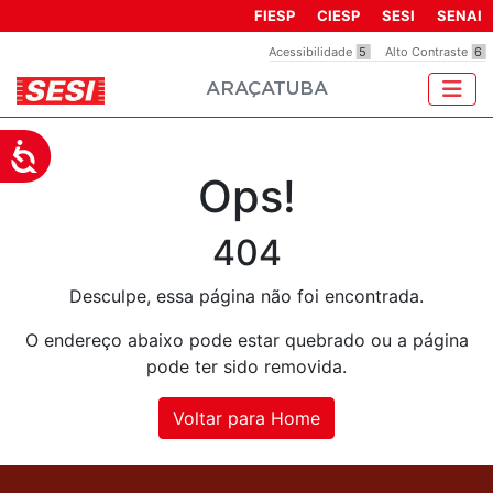
Observação:
FIESP
CIESP
SESI
SENAI
este
Acessibilidade
5
Alto Contraste
6
site
ARAÇATUBA
inclui
um
sistema
Acessibilidade
de
Ops!
acessibilidade.
404
Desculpe, essa página não foi encontrada.
O endereço abaixo pode estar quebrado ou a página
pode ter sido removida.
Voltar para Home